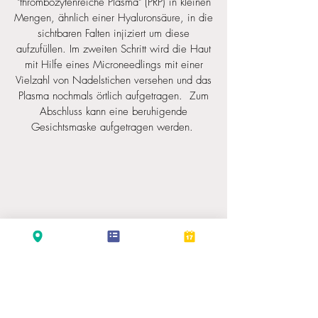
"thrombozytenreiche Plasma" (PRP) in kleinen
Mengen, ähnlich einer Hyaluronsäure, in die
sichtbaren Falten injiziert um diese
aufzufüllen. Im zweiten Schritt wird die Haut
mit Hilfe eines Microneedlings mit einer
Vielzahl von Nadelstichen versehen und das
Plasma nochmals örtlich aufgetragen. Zum
Abschluss kann eine beruhigende
Gesichtsmaske aufgetragen werden.
Was sind möglich Nebenwirkungen?
Üblicherweise tritt bereits während der
Behandlung eine flächige Rötung auf. Nach
ca. 3 Tagen sind die Rötungen,