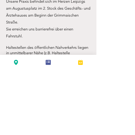
Unsere Praxis befindet sich im Herzen Leipzigs
am Augustusplatz im 2. Stock des Geschäfts- und
Ärztehauses am Beginn der Grimmaischen
Straße.
Sie erreichen uns barrierefrei über einen
Fahrstuhl.
Haltestellen des öffentlichen Nahverkehrs liegen
in unmittelbarer Nähe (z.B. Haltestelle
Augustusplatz).
Parkmöglichkeiten finden Sie direkt benachbart in
der "Tiefgarage am Augustusplatz".
Wir verstehen uns als moderne Praxis und nutzen
daher viele digitale Lösungen, um für sie und uns
den Praxisalltag einfacher zu gestalten.
Termin buchen